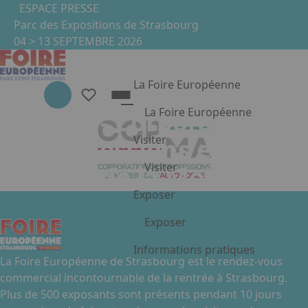
Aller au contenu principal
Panneau de gestion des cookies
ESPACE PRESSE
Parc des Expositions de Strasbourg
04 > 13 SEPTEMBRE 2026
La Foire Européenne
La Foire Européenne
COPMO - Corporation
Présentation de la Foire
Visiter
des Professions et
La Foire en images
Visiter
Métiers de la Mobilité
Nos partenaires
Nos engagements RSE
Les nouveautés 2026
Exposer
Concerts & animations
Exposer
Univers et stands
Les exposants
Pourquoi exposer ?
Informations pratiques
FAQ
La Foire Européenne de Strasbourg est le rendez-vous
Appuyez sur Entrée pour ouvrir le
Devenir exposant
commercial incontournable de la rentrée à Strasbourg.
Espace exposant
Plus de 500 exposants sont présents pendant 10 jours