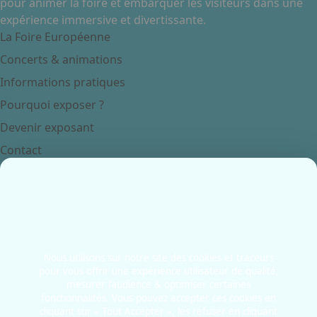
pour animer la foire et embarquer les visiteurs dans une
expérience immersive et divertissante.
Facebook
Instagram
La Foire Européenne
Concerts & animations
Informations pratiques
Pourquoi exposer ?
Devenir exposant
Contact
Contactez-nous
+33 3 88 37 67 67
Place de Bordeaux
67082 - Strasbourg
France
Nous utilisons sur notre site des cookies et traceurs
pour vous offrir une expérience utilisateur de qualité,
Newsletter
mesurer l’audience & optimiser certaines
fonctionnalités. Vous pouvez accepter ces cookies en
cliquant sur « Tout Accepter », les refuser en cliquant