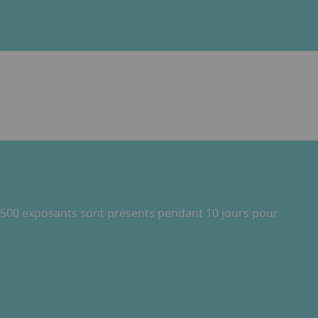
 des chats de rue
 500 exposants sont présents pendant 10 jours pour
 lien. Appuyez sur la flèche bas pour ouvrir le sous-menu.