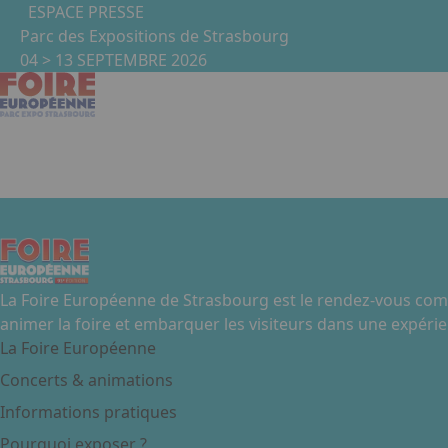
Aller au contenu principal
Panneau de gestion des cookies
ESPACE PRESSE
Parc des Expositions de Strasbourg
04 > 13 SEPTEMBRE 2026
Le Chat'Home de Luna : A
La Foire Européenne de Strasbourg est le rendez-vous comm
animer la foire et embarquer les visiteurs dans une expérie
La Foire Européenne
Concerts & animations
Informations pratiques
Pourquoi exposer ?