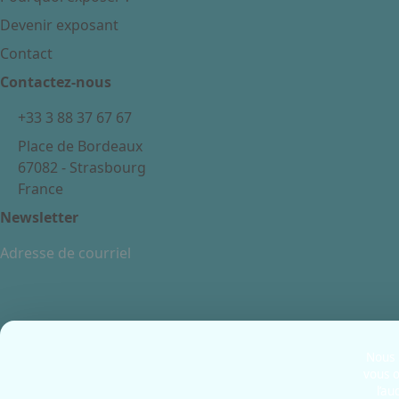
Devenir exposant
Contact
Contactez-nous
+33 3 88 37 67 67
Place de Bordeaux
67082 - Strasbourg
France
Newsletter
Mentions légales
Politiques cookies
Nous u
vous o
Politiques de confidentialité
l’au
CGU