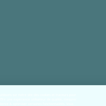
tilisons sur notre site des cookies et traceurs pour
ffrir une expérience utilisateur de qualité, mesurer
dience & optimiser certaines fonctionnalités. Vous