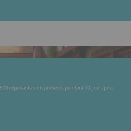
 500 exposants sont présents pendant 10 jours pour
 lien. Appuyez sur la flèche bas pour ouvrir le sous-menu.