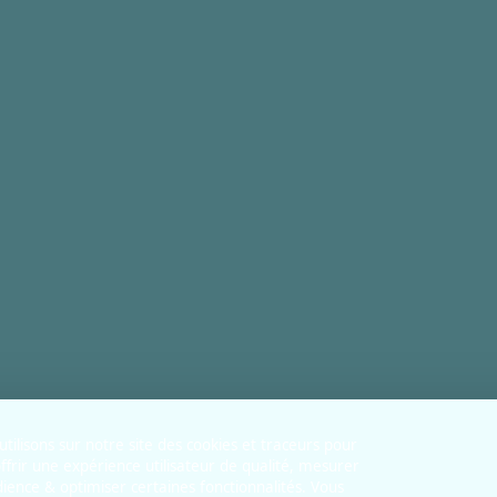
tilisons sur notre site des cookies et traceurs pour
ffrir une expérience utilisateur de qualité, mesurer
dience & optimiser certaines fonctionnalités. Vous