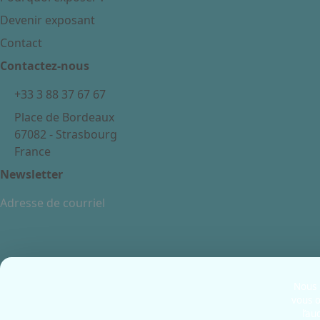
Devenir exposant
Contact
Contactez-nous
+33 3 88 37 67 67
Place de Bordeaux
67082 - Strasbourg
France
Newsletter
Mentions légales
Politiques cookies
Nous u
vous o
Politiques de confidentialité
l’au
CGU