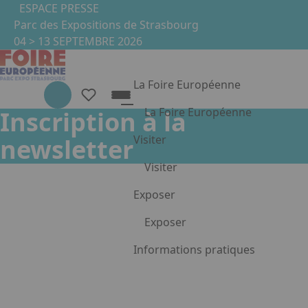
Aller au contenu principal
Panneau de gestion des cookies
ESPACE PRESSE
Parc des Expositions de Strasbourg
04 > 13 SEPTEMBRE 2026
La Foire Européenne
La Foire Européenne
Inscription à la
Présentation de la Foire
Visiter
newsletter
La Foire en images
Visiter
Nos partenaires
Nos engagements RSE
Les nouveautés 2026
Exposer
Concerts & animations
Exposer
Univers et stands
Votre nom
Les exposants
Pourquoi exposer ?
Informations pratiques
FAQ
Appuyez sur Entrée pour ouvrir le
Devenir exposant
Espace exposant
Votre prénom