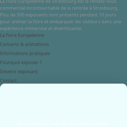
La Foire Européenne de Strasbourg est le rendez-vous
commercial incontournable de la rentrée à Strasbourg.
Facebook
Instagram
Plus de 500 exposants sont présents pendant 10 jours
pour animer la foire et embarquer les visiteurs dans une
expérience immersive et divertissante.
La Foire Européenne
Concerts & animations
Informations pratiques
Pourquoi exposer ?
Devenir exposant
Contact
Contactez-nous
+33 3 88 37 67 67
Place de Bordeaux
67082 - Strasbourg
France
Nous utilisons sur notre site des cookies et traceurs